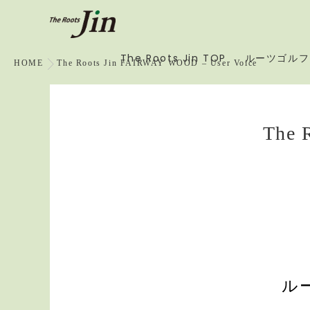
The Roots Jin TOP
ルーツゴルフ
HOME
The Roots Jin FAIRWAY WOOD – User Voice
The 
ル