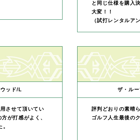
と同じ仕様を購入
大変！！
（試打レンタルア
ウッド/L
ザ・ルー
愛用させて頂いてい
評判どおりの素晴
の方が打感がよく、
ゴルフ人生最後の
た。