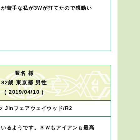
ドが苦手な私が3Wが打てたので感動い
匿名 様
82歳 東京都 男性
( 2019/04/10 )
 Jinフェアウェイウッド/R2
ているようです。３Ｗもアイアンも最高