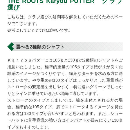
THE ROOTS Karyou PUTTER クラブ
選び
こちらは、クラブ選びの疑問等を解決していただくためのペー
ジでございます。
参考にしていただければ幸いです。
選べる2種類のシャフト
Ｋａｒｙｏｕパターには105ｇと130ｇの2種類のシャフトをご
用意いたしました。標準的重量の105タイプは転がりが良く距
離感のイメージがつくりやすく、繊細なタッチを求める方に適
しています。やや重めの130タイプはしっかりとした重量感が
ストロークの安定感を出しやすく、特に速いグリーンでしっか
りとラインに乗せていきたい場面に適しています。
ストロークのタイプとしましては、腕を主体とされる方の場
合、標準的な105タイプ、肩でストロークするイメージを持た
れる方は130タイプが合いやすいと思われます。また、ショー
トパットに苦手意識の強い方はインパクトが緩みにくい130タ
イプをおすすめします。