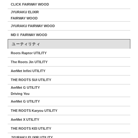
CLICK FAIRWAY WOOD
JYURAKU ELIXIR
FAIRWAY WOOD
JYURAKU FAIRWAY WOOD
MDⅡ FAIRWAY WOOD
ユーティリティ
Roots Raptor UTILITY
The Roots Jin UTILITY
AerMet Infini UTILITY
THE ROOTS SUI UTILITY
AerMet G UTILITY
Driving You
AerMet G UTILITY
THE ROOTS Karyou UTILITY
AerMet X UTILITY
THE ROOTS KEI UTILITY
JYURAKU ELIXIR UTILITY