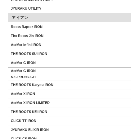
JYURAKU UTILITY
アイアン
Roots Raptor IRON
The Roots Jin IRON
AerMet Infini IRON
THE ROOTS SUI IRON
AerMet G IRON
AerMet G IRON
N.S.PRO950GH
THE ROOTS Karyou IRON
AerMet X IRON
AerMet X IRON LIMITED
THE ROOTS KEI IRON
CLICK TT IRON
JYURAKU ELIXIR IRON
CLICK CS IRON