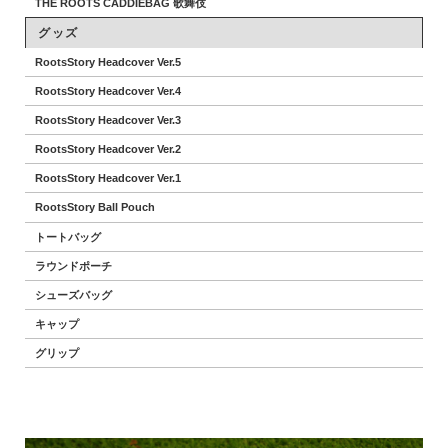
THE ROOTS CADDIEBAG 歌舞伎
グッズ
RootsStory Headcover Ver.5
RootsStory Headcover Ver.4
RootsStory Headcover Ver.3
RootsStory Headcover Ver.2
RootsStory Headcover Ver.1
RootsStory Ball Pouch
トートバッグ
ラウンドポーチ
シューズバッグ
キャップ
グリップ