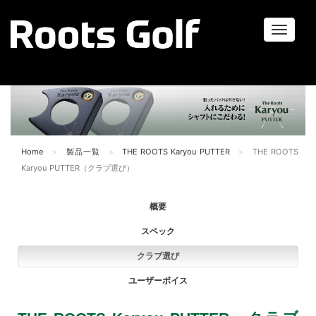
ナ
ビ
ゲ
ー
シ
ョ
ン
Home
製品一覧
THE ROOTS Karyou PUTTER
THE ROOTS
Karyou PUTTER（クラブ選び）
概要
スペック
クラブ選び
ユーザーボイス