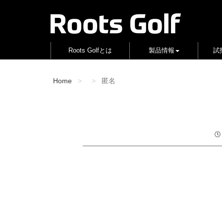
Roots Golfとは
製品情報
試
Home
匿名