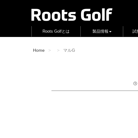
Roots Golfとは
製品情報
試
Home
マルG