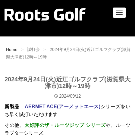
ナ
ビ
ゲ
ー
シ
ョ
Home
試打会
2024年9月24日(火)近江ゴルフクラブ(滋賀
ン
県大津市)12時～19時
2024年9月24日(火)近江ゴルフクラブ(滋賀県大
津市)12時～19時
2024/09/12
新製品
AERMET ACE(アーメットエース)
シリーズをい
ち早く試打いただけます！
その他、
大好評のザ・ルーツジップ シリーズ
や、ルーツ
ラプターシリーズ、