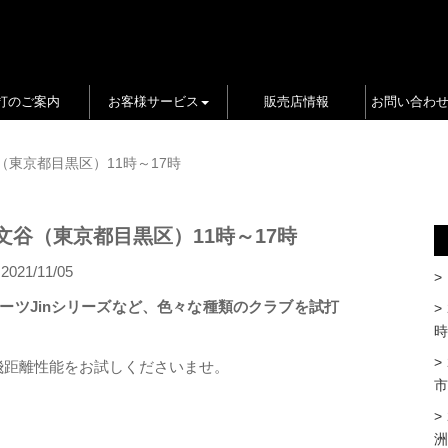
打のご案内
お客様サービス
販売店情報
お問い合わ
（東京都目黒区）11時～17時
文谷（東京都目黒区）11時～17時
2021/11/05
ザ・ルーツJinシリーズなど、色々な種類のクラブを試打
時
飛距離性能をお試しくださいませ。
市
洲