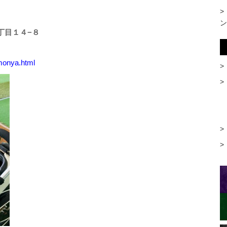
ン
５丁目１４−８
imonya.html