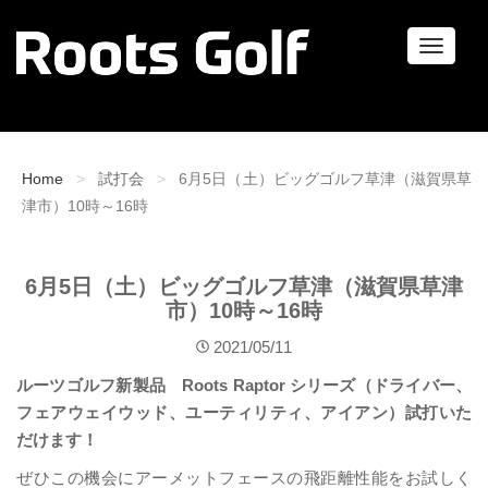
ナ
ビ
ゲ
ー
シ
ョ
Home
試打会
6月5日（土）ビッグゴルフ草津（滋賀県草
ン
津市）10時～16時
6月5日（土）ビッグゴルフ草津（滋賀県草津
市）10時～16時
2021/05/11
ルーツゴルフ新製品 Roots Raptor シリーズ（ドライバー、
フェアウェイウッド、ユーティリティ、アイアン）試打いた
だけます
！
ぜひこの機会にアーメットフェースの飛距離性能をお試しく