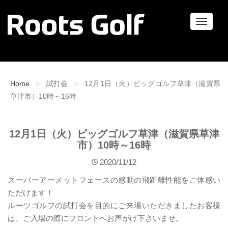
ナ
ビ
ゲ
ー
シ
ョ
Home
試打会
12月1日（火）ビッグゴルフ草津（滋賀県
ン
草津市）10時～16時
12月1日（火）ビッグゴルフ草津（滋賀県草津
市）10時～16時
2020/11/12
スーパーアーメットフェースの感動の飛距離性能をご体感い
ただけます！
ルーツゴルフの試打会を目的にご来場いただきましたお客様
は、ご入場の際にフロントへお声がけ下さいませ。