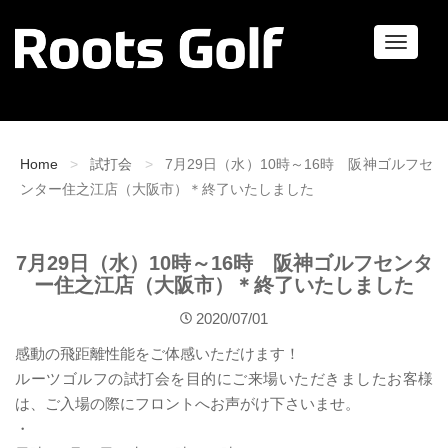
ナ
ビ
ゲ
ー
シ
ョ
Home
試打会
7月29日（水）10時～16時 阪神ゴルフセ
ン
ンター住之江店（大阪市）＊終了いたしました
7月29日（水）10時～16時 阪神ゴルフセンタ
ー住之江店（大阪市）＊終了いたしました
2020/07/01
感動の飛距離性能をご体感いただけます！
ルーツゴルフの試打会を目的にご来場いただきましたお客様
は、ご入場の際にフロントへお声がけ下さいませ。
・