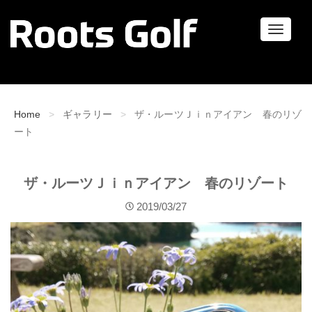
ナ
ビ
ゲ
ー
シ
ョ
Home
ギャラリー
ザ・ルーツＪｉｎアイアン 春のリゾ
ン
ート
ザ・ルーツＪｉｎアイアン 春のリゾート
2019/03/27