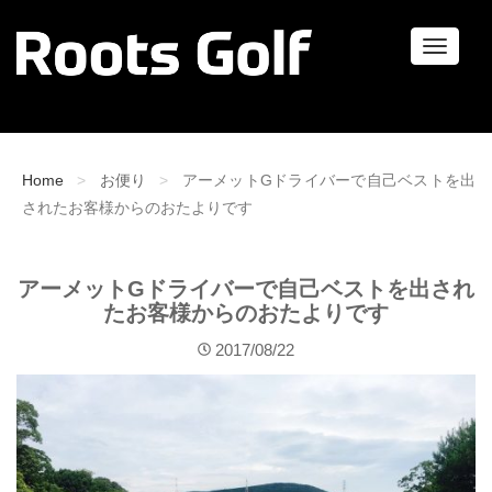
ナ
ビ
ゲ
ー
シ
ョ
Home
お便り
アーメットGドライバーで自己ベストを出
ン
されたお客様からのおたよりです
アーメットGドライバーで自己ベストを出され
たお客様からのおたよりです
2017/08/22