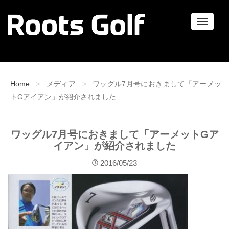
ナ
ビ
ゲ
ー
シ
ョ
Home
メディア
ワッグル7月号におきまして「アーメッ
ン
トGアイアン」が紹介されました
ワッグル7月号におきまして「アーメットGア
イアン」が紹介されました
2016/05/23