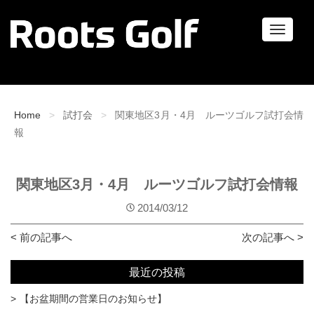
ナ
ビ
ゲ
ー
シ
ョ
Home
試打会
関東地区3月・4月 ルーツゴルフ試打会情
ン
報
関東地区3月・4月 ルーツゴルフ試打会情報
2014/03/12
< 前の記事へ
次の記事へ >
最近の投稿
【お盆期間の営業日のお知らせ】