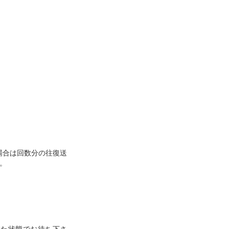
。
場合は回数分の往復送
。
した状態でお待ち下さ