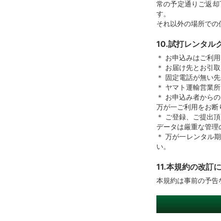
常の予定通りご返却
す。
それ以外の場所での
10.試打レンタ
＊ お申込みはご利
＊ お届け先とお引
＊ 固定電話が無い
＊ ヤマト運輸営業
＊ お申込み者から
万が一ご利用をお断
＊ ご登録、ご提出
データは厳重な管理
＊ 万が一レンタル
い。
11.本規約の改訂
本規約は事前の予告