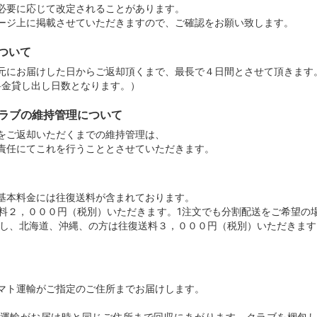
必要に応じて改定されることがあります。
ージ上に掲載させていただきますので、ご確認をお願い致します。
について
元にお届けした日からご返却頂くまで、最長で４日間とさせて頂きます
料金貸し出し日数となります。）
クラブの維持管理について
をご返却いただくまでの維持管理は、
責任にてこれを行うこととさせていただきます。
基本料金には往復送料が含まれております。
送料２，０００円（税別）いただきます。1注文でも分割配送をご希望の
但し、北海道、沖縄、の方は往復送料３，０００円（税別）いただきます
マト運輸がご指定のご住所までお届けします。
運輸がお届け時と同じご住所まで回収にあがります。クラブを梱包