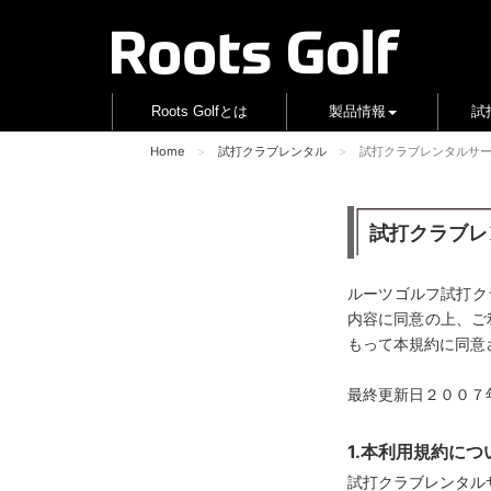
Roots Golfとは
製品情報
試
Home
試打クラブレンタル
試打クラブレンタルサ
試打クラブレ
ルーツゴルフ試打ク
内容に同意の上、ご
もって本規約に同意
最終更新日２００７
1.本利用規約につ
試打クラブレンタル