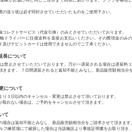
際の送り状は必ず同封させていただいたものをご使用下さい。
輸コレクトサービス（代金引換）のみとさせていただいております。
輸ドライバーに往復送料を直接お支払いください。その際現金のみ
ド及びデビットカードは使用できませんのでご了承ください。
の延長について
は禁止させていただいております。万が一遅延される場合は遅延料
頂きます。 ７日間遅延されると返却不能とみなし、新品販売額相当分
変更について
より３日以内のキャンセル・変更は禁止させて頂いております。
が取れない場合は、ご予約をキャンセルさせて頂きます。
いて
の場合は返却不能とみなし、新品販売額相当分をご請求させて頂きます
ルフ練習場にて破損した場合は当該施設より事故証明書をお取り頂き